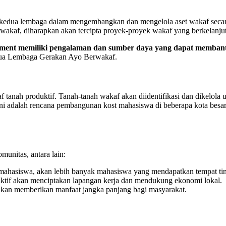
tara kedua lembaga dalam mengembangkan dan mengelola aset wakaf se
af, diharapkan akan tercipta proyek-proyek wakaf yang berkelanjuta
vement memiliki pengalaman dan sumber daya yang dapat memba
tua Lembaga Gerakan Ayo Berwakaf.
tanah produktif. Tanah-tanah wakaf akan diidentifikasi dan dikelola u
 ini adalah rencana pembangunan kost mahasiswa di beberapa kota besa
unitas, antara lain:
ahasiswa, akan lebih banyak mahasiswa yang mendapatkan tempat ting
ktif akan menciptakan lapangan kerja dan mendukung ekonomi lokal.
 akan memberikan manfaat jangka panjang bagi masyarakat.