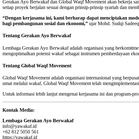
Gerakan Ayo Berwakaf dan Global Waqf Movement akan bekerja sama 
setiap proyek berjalan sesuai dengan prinsip-prinsip syariah dan me
“Dengan kerjasama ini, kami berharap dapat menciptakan model
bagi pembangunan sosial dan ekonomi,”
ujar Mohd. Sudqi Sadee
Tentang Gerakan Ayo Berwakaf
Lembaga Gerakan Ayo Berwakaf adalah organisasi yang berkomitmen
mengoptimalkan potensi wakaf sebagai instrumen pemberdayaan ekon
Tentang Global Waqf Movement
Global Waqf Movement adalah organisasi internasional yang berpusa
umat melalui wakaf, Global Waqf Movement telah mengimplementasika
Untuk informasi lebih lanjut mengenai kerjasama ini dan program-pr
Kontak Media:
Lembaga Gerakan Ayo Berwakaf
info@yawakaf.id
+62 812 5050 561
https://yawakaf.id