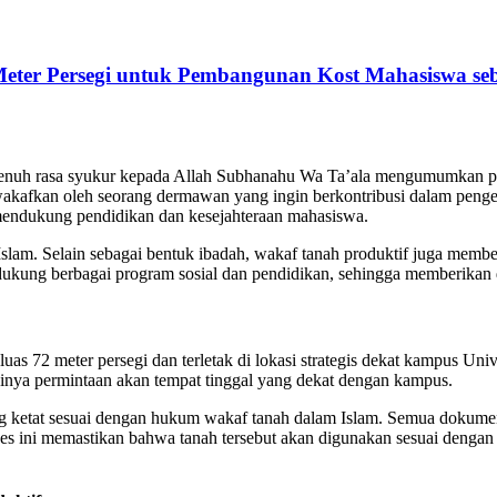
ter Persegi untuk Pembangunan Kost Mahasiswa seb
uh rasa syukur kepada Allah Subhanahu Wa Ta’ala mengumumkan pene
wakafkan oleh seorang dermawan yang ingin berkontribusi dalam peng
 mendukung pendidikan dan kesejahteraan mahasiswa.
 Islam. Selain sebagai bentuk ibadah, wakaf tanah produktif juga memb
ukung berbagai program sosial dan pendidikan, sehingga memberikan d
s 72 meter persegi dan terletak di lokasi strategis dekat kampus Un
ginya permintaan akan tempat tinggal yang dekat dengan kampus.
ang ketat sesuai dengan hukum wakaf tanah dalam Islam. Semua dokumen 
s ini memastikan bahwa tanah tersebut akan digunakan sesuai dengan