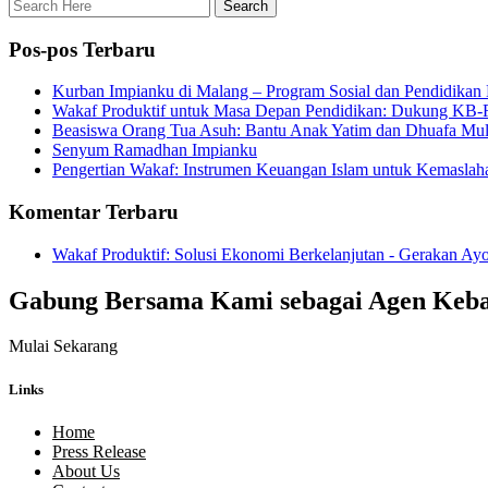
Pos-pos Terbaru
Kurban Impianku di Malang – Program Sosial dan Pendidikan
Wakaf Produktif untuk Masa Depan Pendidikan: Dukung KB-R
Beasiswa Orang Tua Asuh: Bantu Anak Yatim dan Dhuafa Mul
Senyum Ramadhan Impianku
Pengertian Wakaf: Instrumen Keuangan Islam untuk Kemaslah
Komentar Terbaru
Wakaf Produktif: Solusi Ekonomi Berkelanjutan - Gerakan Ay
Gabung Bersama Kami sebagai Agen Keb
Mulai Sekarang
Links
Home
Press Release
About Us