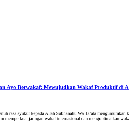
n Ayo Berwakaf: Mewujudkan Wakaf Produktif di A
nuh rasa syukur kepada Allah Subhanahu Wa Ta’ala mengumumkan ke
lam memperkuat jaringan wakaf internasional dan mengoptimalkan wakaf