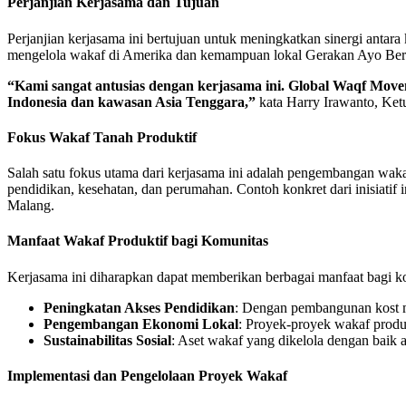
Perjanjian Kerjasama dan Tujuan
Perjanjian kerjasama ini bertujuan untuk meningkatkan sinergi an
mengelola wakaf di Amerika dan kemampuan lokal Gerakan Ayo Berwak
“Kami sangat antusias dengan kerjasama ini. Global Waqf Mo
Indonesia dan kawasan Asia Tenggara,”
kata Harry Irawanto, Ke
Fokus Wakaf Tanah Produktif
Salah satu fokus utama dari kerjasama ini adalah pengembangan wakaf 
pendidikan, kesehatan, dan perumahan. Contoh konkret dari inisiatif
Malang.
Manfaat Wakaf Produktif bagi Komunitas
Kerjasama ini diharapkan dapat memberikan berbagai manfaat bagi kom
Peningkatan Akses Pendidikan
: Dengan pembangunan kost m
Pengembangan Ekonomi Lokal
: Proyek-proyek wakaf produ
Sustainabilitas Sosial
: Aset wakaf yang dikelola dengan baik
Implementasi dan Pengelolaan Proyek Wakaf