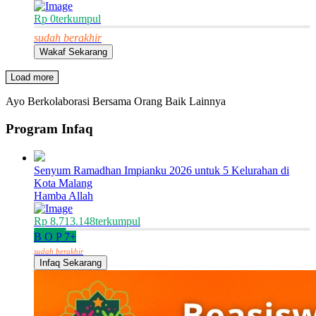
Rp 0
terkumpul
sudah berakhir
Wakaf Sekarang
Load more
Ayo Berkolaborasi Bersama Orang Baik Lainnya
Program Infaq
Senyum Ramadhan Impianku 2026 untuk 5 Kelurahan di
Kota Malang
Hamba Allah
Rp 8.713.148
terkumpul
B
O
P
7+
sudah berakhir
Infaq Sekarang