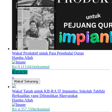
Wakaf Produktif untuk Para Penghafal Quran
Hamba Allah
Rp 9.113.641
terkumpul
B
O
A
5+
∞
Wakaf Sekarang
Wakaf Tanah untuk KB-RA IT Impianku: Sekolah Tahfidz
Berkualitas yang Dibutuhkan Masyarakat
Hamba Allah
Rp 4.357.550
terkumpul