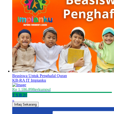
Beasiswa Untuk Penghafal Quran
KB-RA IT Impianku
Rp 1.186.898
terkumpul
T
S
B
2+
∞
Infaq Sekarang