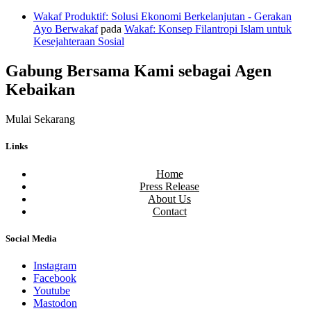
Wakaf Produktif: Solusi Ekonomi Berkelanjutan - Gerakan
Ayo Berwakaf
pada
Wakaf: Konsep Filantropi Islam untuk
Kesejahteraan Sosial
Gabung Bersama Kami sebagai Agen
Kebaikan
Mulai Sekarang
Links
Home
Press Release
About Us
Contact
Social Media
Instagram
Facebook
Youtube
Mastodon