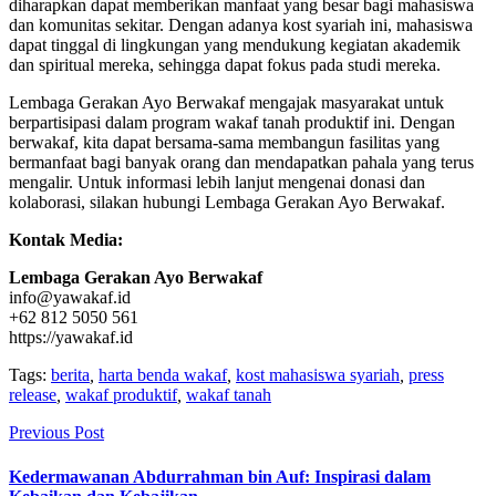
diharapkan dapat memberikan manfaat yang besar bagi mahasiswa
dan komunitas sekitar. Dengan adanya kost syariah ini, mahasiswa
dapat tinggal di lingkungan yang mendukung kegiatan akademik
dan spiritual mereka, sehingga dapat fokus pada studi mereka.
Lembaga Gerakan Ayo Berwakaf mengajak masyarakat untuk
berpartisipasi dalam program wakaf tanah produktif ini. Dengan
berwakaf, kita dapat bersama-sama membangun fasilitas yang
bermanfaat bagi banyak orang dan mendapatkan pahala yang terus
mengalir. Untuk informasi lebih lanjut mengenai donasi dan
kolaborasi, silakan hubungi Lembaga Gerakan Ayo Berwakaf.
Kontak Media:
Lembaga Gerakan Ayo Berwakaf
info@yawakaf.id
+62 812 5050 561
https://yawakaf.id
Tags:
berita
,
harta benda wakaf
,
kost mahasiswa syariah
,
press
release
,
wakaf produktif
,
wakaf tanah
Previous Post
Kedermawanan Abdurrahman bin Auf: Inspirasi dalam