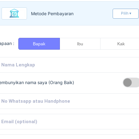
Metode Pembayaran
Pilih ▾
apaan :
Bapak
Ibu
Kak
embunyikan nama saya (Orang Baik)